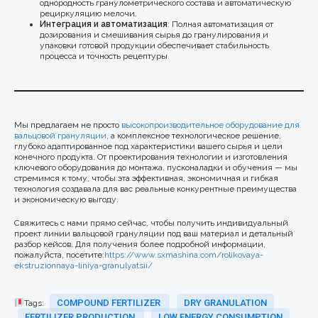
однородность гранулометрического состава и автоматическую
рециркуляцию мелочи.
Интеграция и автоматизация
: Полная автоматизация от
дозирования и смешивания сырья до гранулирования и
упаковки готовой продукции обеспечивает стабильность
процесса и точность рецептуры.
Мы предлагаем не просто
высокопроизводительное оборудование для
вальцовой грануляции
, а комплексное технологическое решение,
глубоко адаптированное под характеристики вашего сырья и цели
конечного продукта. От проектирования технологии и изготовления
ключевого оборудования до монтажа, пусконаладки и обучения — мы
стремимся к тому, чтобы эта эффективная, экономичная и гибкая
технология создавала для вас реальные конкурентные преимущества
и экономическую выгоду.
Свяжитесь с нами прямо сейчас, чтобы получить индивидуальный
проект линии вальцовой грануляции под ваш материал и детальный
разбор кейсов. Для получения более подробной информации,
пожалуйста, посетите:
https://www.sxmashina.com/rolikovaya-
ekstruzionnaya-liniya-granulyatsii/
COMPOUND FERTILIZER
DRY GRANULATION
Tags:
FERTILIZER PRODUCTION
LOW ENERGY CONSUMPTION