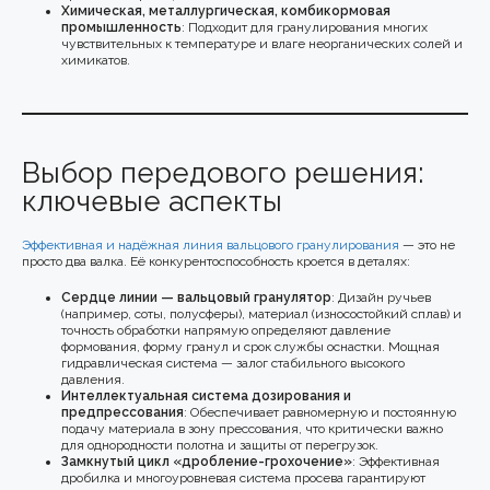
Химическая, металлургическая, комбикормовая
промышленность
: Подходит для гранулирования многих
чувствительных к температуре и влаге неорганических солей и
химикатов.
Выбор передового решения:
ключевые аспекты
Эффективная и надёжная линия вальцового гранулирования
— это не
просто два валка. Её конкурентоспособность кроется в деталях:
Сердце линии — вальцовый гранулятор
: Дизайн ручьев
(например, соты, полусферы), материал (износостойкий сплав) и
точность обработки напрямую определяют давление
формования, форму гранул и срок службы оснастки. Мощная
гидравлическая система — залог стабильного высокого
давления.
Интеллектуальная система дозирования и
предпрессования
: Обеспечивает равномерную и постоянную
подачу материала в зону прессования, что критически важно
для однородности полотна и защиты от перегрузок.
Замкнутый цикл «дробление-грохочение»
: Эффективная
дробилка и многоуровневая система просева гарантируют