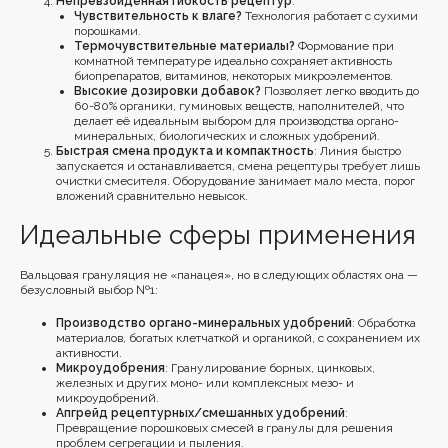
Непревзойдённая гибкость рецептур
:
Чувствительность к влаге?
Технология работает с сухими
порошками.
Термочувствительные материалы?
Формование при
комнатной температуре идеально сохраняет активность
биопрепаратов, витаминов, некоторых микроэлементов.
Высокие дозировки добавок?
Позволяет легко вводить до
60-80% органики, гуминовых веществ, наполнителей, что
делает её идеальным выбором для производства органо-
минеральных, биологических и сложных удобрений.
Быстрая смена продукта и компактность
: Линия быстро
запускается и останавливается, смена рецептуры требует лишь
очистки смесителя. Оборудование занимает мало места, порог
вложений сравнительно невысок.
Идеальные сферы применения
Вальцовая грануляция не «панацея», но в следующих областях она —
безусловный выбор №1:
Производство органо-минеральных удобрений
: Обработка
материалов, богатых клетчаткой и органикой, с сохранением их
активности.
Микроудобрения
: Гранулирование борных, цинковых,
железных и других моно- или комплексных мезо- и
микроудобрений.
Апгрейд рецептурных/смешанных удобрений
:
Превращение порошковых смесей в гранулы для решения
проблем сегрегации и пыления.