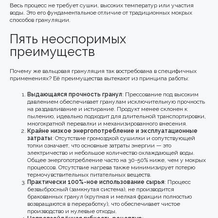
Весь процесс не требует сушки, высоких температур или участия
воды. Это его фундаментальное отличие от традиционных мокрых
способов грануляции.
Пять неоспоримых
преимуществ
Почему же вальцовая грануляция так востребована в специфичных
применениях? Её преимущества вытекают из принципа работы:
Выдающаяся прочность гранул
: Прессование под высоким
давлением обеспечивает гранулам исключительную прочность
на раздавливание и истирание. Продукт менее склонен к
пылению, идеально подходит для длительной транспортировки,
многократной перевалки и механизированного внесения.
Крайне низкое энергопотребление и эксплуатационные
затраты
: Отсутствие громоздкой сушилки и сопутствующей
топки означает, что основные затраты энергии — это
электричество и небольшое количество охлаждающей воды.
Общее энергопотребление часто на 30-50% ниже, чем у мокрых
процессов. Отсутствие нагрева также минимизирует потерю
термочувствительных питательных веществ.
Практически 100%-ное использование сырья
: Процесс
безвыбросный (замкнутая система), не производится
бракованных гранул (крупная и мелкая фракции полностью
возвращаются в переработку), что обеспечивает чистое
производство и нулевые отходы.