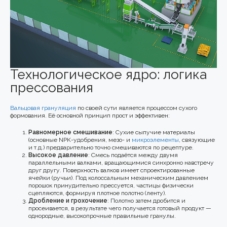
Технологическое ядро: логика
прессования
Вальцовая грануляция
по своей сути является процессом сухого
формования. Её основной принцип прост и эффективен:
Равномерное смешивание
: Сухие сыпучие материалы
(основные NPK-удобрения, мезо- и
микроэлементы
, связующие
и т.д.) предварительно точно смешиваются по рецептуре.
Высокое давление
: Смесь подаётся между двумя
параллельными валками, вращающимися синхронно навстречу
друг другу. Поверхность валков имеет спроектированные
ячейки (ручьи). Под колоссальным механическим давлением
порошок принудительно прессуется, частицы физически
сцепляются, формируя плотное полотно (ленту).
Дробление и грохочение
: Полотно затем дробится и
просеивается, в результате чего получается готовый продукт —
однородные, высокопрочные правильные гранулы.