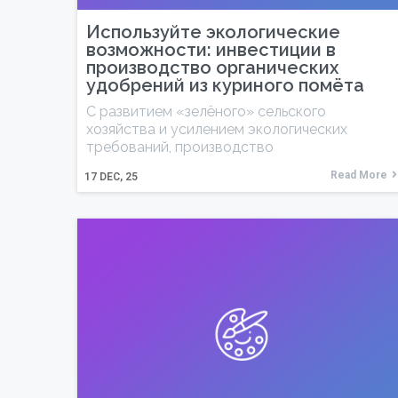
Используйте экологические
возможности: инвестиции в
производство органических
удобрений из куриного помёта
С развитием «зелёного» сельского
хозяйства и усилением экологических
требований, производство
Read More
17
DEC, 25