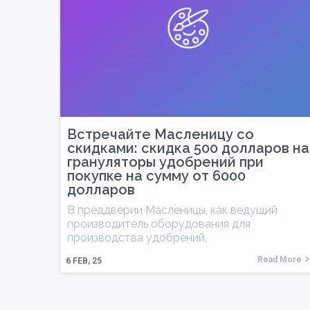
Встречайте Масленицу со
скидками: скидка 500 долларов на
грануляторы удобрений при
покупке на сумму от 6000
долларов
В преддверии Масленицы, как ведущий
производитель оборудования для
производства удобрений,
Read More
6
FEB, 25