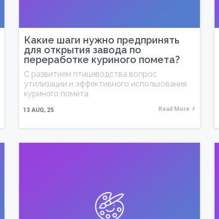
Какие шаги нужно предпринять
для открытия завода по
переработке куриного помета?
С развитием птицеводства вопрос
утилизации и эффективного использования
куриного помета
Read More
13
AUG, 25