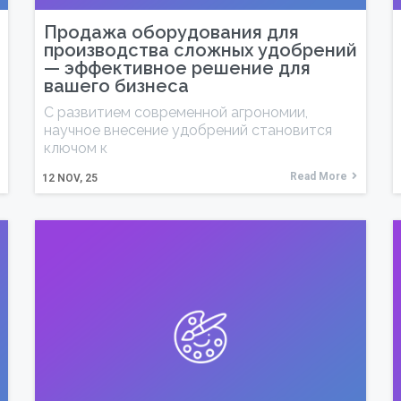
Продажа оборудования для
производства сложных удобрений
— эффективное решение для
вашего бизнеса
С развитием современной агрономии,
научное внесение удобрений становится
ключом к
Read More
12
NOV, 25