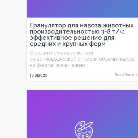
Гранулятор для навоза животных
производительностью 3-8 т/ч:
эффективное решение для
средних и крупных ферм
С развитием современной
животноводческой отрасли объёмы навоза
на фермах значительно
Read More
15
SEP, 25