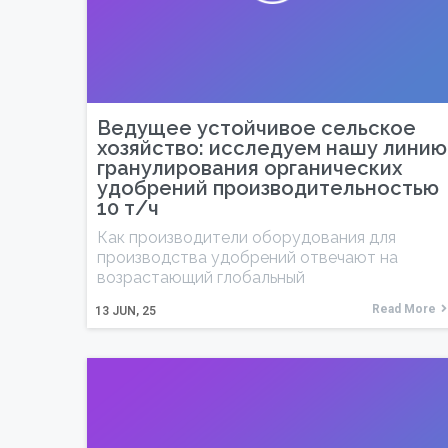
Ведущее устойчивое сельское
хозяйство: исследуем нашу линию
гранулирования органических
удобрений производительностью
10 т/ч
Как производители оборудования для
производства удобрений отвечают на
возрастающий глобальный
Read More
13
JUN, 25