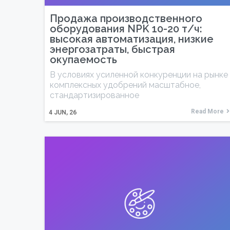
Продажа производственного
оборудования NPK 10-20 т/ч:
высокая автоматизация, низкие
энергозатраты, быстрая
окупаемость
В условиях усиленной конкуренции на рынке
комплексных удобрений масштабное,
стандартизированное
Read More
4
JUN, 26