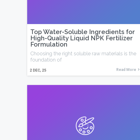
Top Water-Soluble Ingredients for
High-Quality Liquid NPK Fertilizer
Formulation
Choosing the right soluble raw materials is the
foundation of
Read More
2
DEC, 25