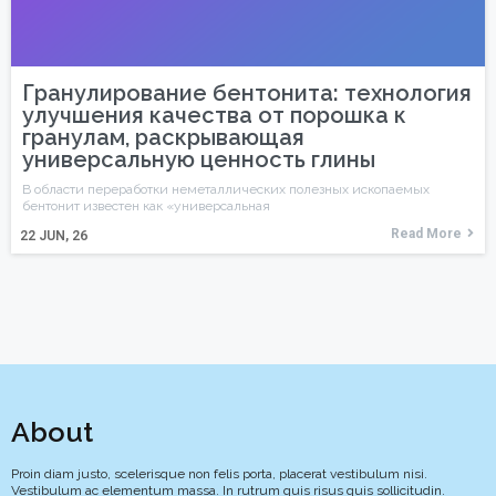
Гранулирование бентонита: технология
улучшения качества от порошка к
гранулам, раскрывающая
универсальную ценность глины
В области переработки неметаллических полезных ископаемых
бентонит известен как «универсальная
Read More
22
JUN, 26
About
Proin diam justo, scelerisque non felis porta, placerat vestibulum nisi.
Vestibulum ac elementum massa. In rutrum quis risus quis sollicitudin.