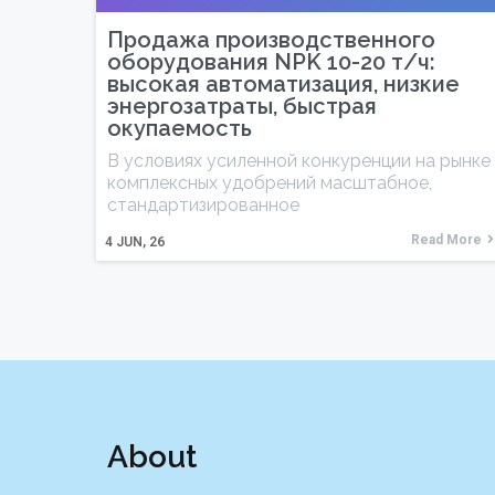
Продажа производственного
оборудования NPK 10-20 т/ч:
высокая автоматизация, низкие
энергозатраты, быстрая
окупаемость
В условиях усиленной конкуренции на рынке
комплексных удобрений масштабное,
стандартизированное
Read More
4
JUN, 26
About