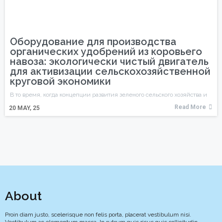
Оборудование для производства
органических удобрений из коровьего
навоза: экологически чистый двигатель
для активизации сельскохозяйственной
круговой экономики
В то время, когда концепции развития зеленого сельского хозяйства и
Read More
20
MAY, 25
About
Proin diam justo, scelerisque non felis porta, placerat vestibulum nisi.
Vestibulum ac elementum massa. In rutrum quis risus quis sollicitudin.