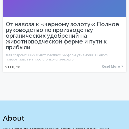
От навоза к «черному золоту»: Полное
руководство по производству
органических удобрений на
животноводческой ферме и пути к
прибыли
Для современных животноводческих ферм утилизация навоза
превратилась из простого экологического
Read More
9
FEB, 26
About
Proin diam justo, scelerisque non felis porta, placerat vestibulum nisi.