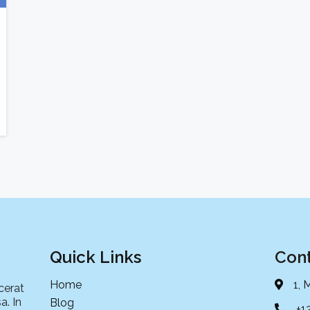
Quick Links
Cont
Home
1, 
cerat
a. In
Blog
+1