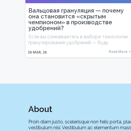
Вальцовая грануляция — почему
она становится «скрытым
чемпионом» в производстве
удобрений?
Если вы сомневаетесь в выборе технологии
гранулирования удобрений — будь
Read More
26
MAR, 26
About
Proin diam justo, scelerisque non felis porta, pla
vestibulum nisi. Vestibulum ac elementum mass