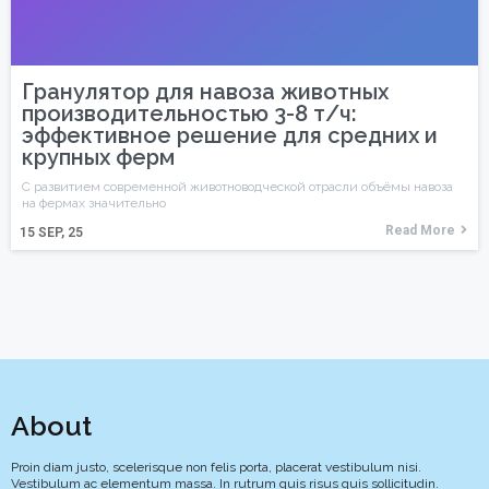
Гранулятор для навоза животных
производительностью 3-8 т/ч:
эффективное решение для средних и
крупных ферм
С развитием современной животноводческой отрасли объёмы навоза
на фермах значительно
Read More
15
SEP, 25
About
Proin diam justo, scelerisque non felis porta, placerat vestibulum nisi.
Vestibulum ac elementum massa. In rutrum quis risus quis sollicitudin.