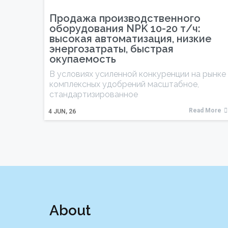
Продажа производственного
оборудования NPK 10-20 т/ч:
высокая автоматизация, низкие
энергозатраты, быстрая
окупаемость
В условиях усиленной конкуренции на рынке
комплексных удобрений масштабное,
стандартизированное
Read More
4
JUN, 26
About