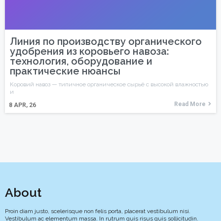
Линия по производству органического
удобрения из коровьего навоза:
технология, оборудование и
практические нюансы
Коровий навоз — типичное органическое сырьё с высокой влажностью
и
Read More
8
APR, 26
About
Proin diam justo, scelerisque non felis porta, placerat vestibulum nisi.
Vestibulum ac elementum massa. In rutrum quis risus quis sollicitudin.